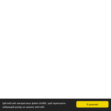
Цей веб-сайт використовує файли cookie, щоб гарантувати
Я розумію!
найкращий досвід на нашому веб-сайті