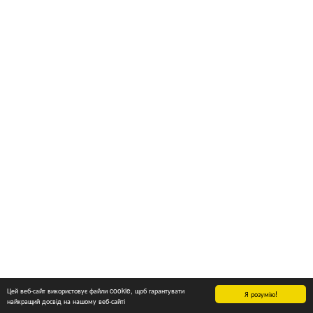
Цей веб-сайт використовує файли cookie, щоб гарантувати
Я розумію!
найкращий досвід на нашому веб-сайті