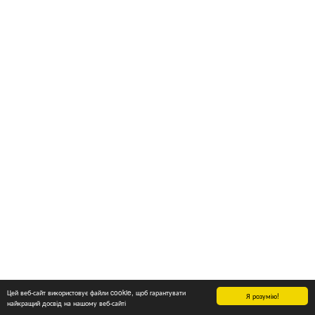
Цей веб-сайт використовує файли cookie, щоб гарантувати
Я розумію!
найкращий досвід на нашому веб-сайті