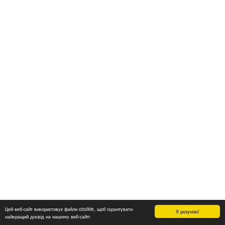
Цей веб-сайт використовує файли cookie, щоб гарантувати
Я розумію!
найкращий досвід на нашому веб-сайті