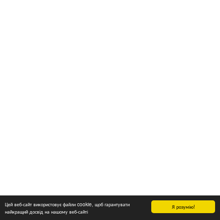
Цей веб-сайт використовує файли cookie, щоб гарантувати
Я розумію!
найкращий досвід на нашому веб-сайті