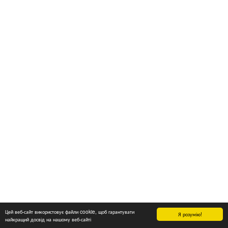
Цей веб-сайт використовує файли cookie, щоб гарантувати
Я розумію!
найкращий досвід на нашому веб-сайті