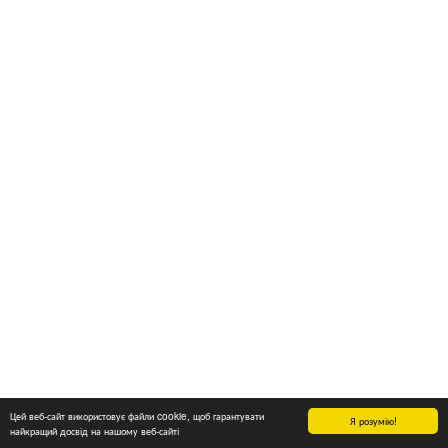
Цей веб-сайт використовує файли cookie, щоб гарантувати
Я розумію!
найкращий досвід на нашому веб-сайті