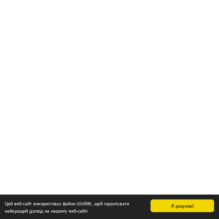
Цей веб-сайт використовує файли cookie, щоб гарантувати
Я розумію!
найкращий досвід на нашому веб-сайті