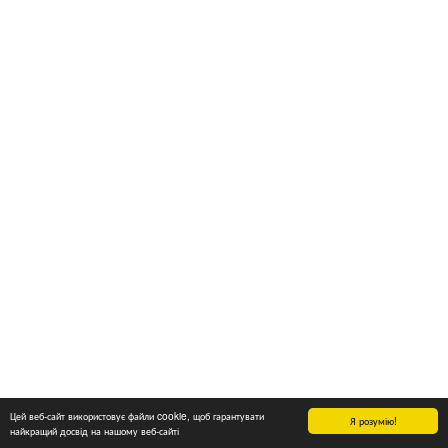
Цей веб-сайт використовує файли cookie, щоб гарантувати
Я розумію!
найкращий досвід на нашому веб-сайті