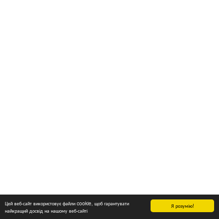
Цей веб-сайт використовує файли cookie, щоб гарантувати
Я розумію!
найкращий досвід на нашому веб-сайті