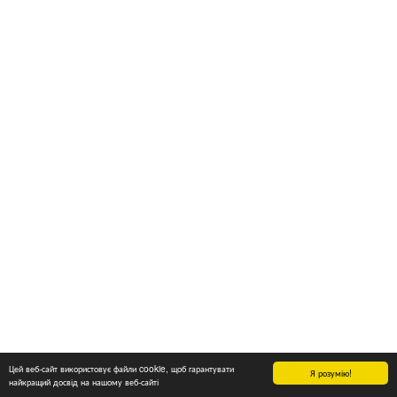
Цей веб-сайт використовує файли cookie, щоб гарантувати
Я розумію!
найкращий досвід на нашому веб-сайті