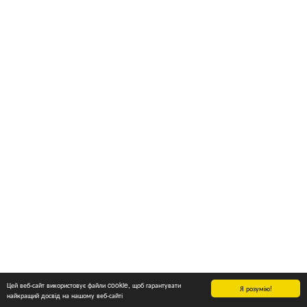
Цей веб-сайт використовує файли cookie, щоб гарантувати
Я розумію!
найкращий досвід на нашому веб-сайті