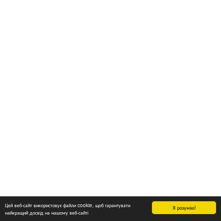
Цей веб-сайт використовує файли cookie, щоб гарантувати
Я розумію!
найкращий досвід на нашому веб-сайті