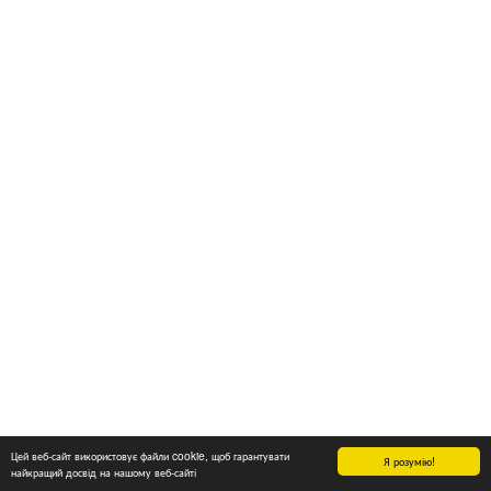
Цей веб-сайт використовує файли cookie, щоб гарантувати
Я розумію!
найкращий досвід на нашому веб-сайті