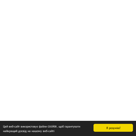
Цей веб-сайт використовує файли cookie, щоб гарантувати
Я розумію!
найкращий досвід на нашому веб-сайті