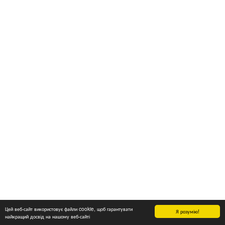
Цей веб-сайт використовує файли cookie, щоб гарантувати
Я розумію!
найкращий досвід на нашому веб-сайті