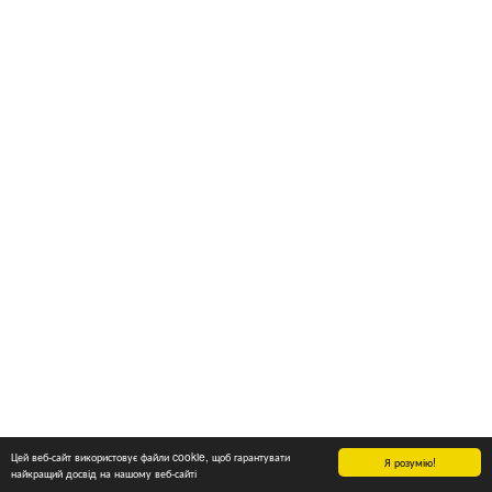
Цей веб-сайт використовує файли cookie, щоб гарантувати
Я розумію!
найкращий досвід на нашому веб-сайті