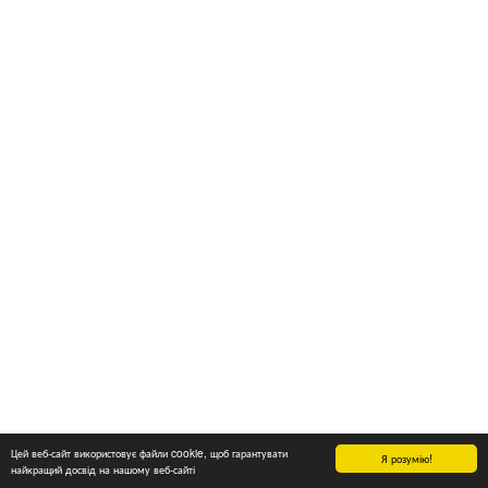
Цей веб-сайт використовує файли cookie, щоб гарантувати
Я розумію!
найкращий досвід на нашому веб-сайті